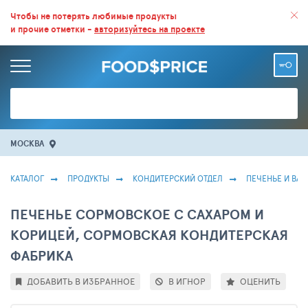
ВСЕ СКИДКИ И ВЫГОДНЫЕ ЦЕНЫ НА ПРОДУКТЫ В МАГАЗИНАХ.
Чтобы не потерять любимые продукты
и прочие отметки -
авторизуйтесь на проекте
БОЛЬШЕ 100 000 ТОВАРОВ. ЕЖЕДНЕВНОЕ ОБНОВЛЕНИЕ ЦЕН.
МОСКВА
КАТАЛОГ
ПРОДУКТЫ
КОНДИТЕРСКИЙ ОТДЕЛ
ПЕЧЕНЬЕ И ВА
ПЕЧЕНЬЕ СОРМОВСКОЕ С САХАРОМ И
КОРИЦЕЙ, СОРМОВСКАЯ КОНДИТЕРСКАЯ
ФАБРИКА
ДОБАВИТЬ В ИЗБРАННОЕ
В ИГНОР
ОЦЕНИТЬ