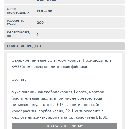
СТРАНА
РОССИЯ
ПРОИЗВОДИТЕЛЯ
МАССА НЕТТО,
200
ГРАММ
К-ВО В УПАКОВКЕ,
1
ШТ
ОПИСАНИЕ ПРОДУКТА
Сахарное печенье со вкусом корицы.Производитель:
ЗАО Сормовская кондитерская фабрика.
Состав:
Мука пшеничная хлебопекарная 1 сорта, маргарин
(растительные масла, в том числе соевое; вода
питьевая, эмульгаторы: Е471, лецитин соевый;
консерванты: сорбат калия, Е211; антиокислитель -
кислота лимонная, ароматизатор, краситель Е160b,
Е100), сахар , вода питьевая, патока, сухой яичный
ПОКАЗАТЬ ПОЛНОСТЬЮ