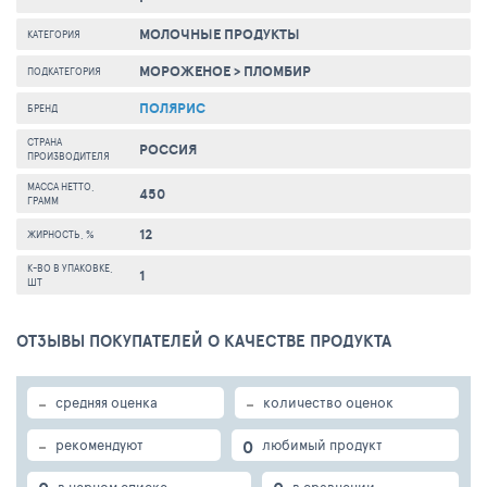
МОЛОЧНЫЕ ПРОДУКТЫ
КАТЕГОРИЯ
МОРОЖЕНОЕ
>
ПЛОМБИР
ПОДКАТЕГОРИЯ
ПОЛЯРИС
БРЕНД
СТРАНА
РОССИЯ
ПРОИЗВОДИТЕЛЯ
МАССА НЕТТО,
450
ГРАММ
12
ЖИРНОСТЬ, %
К-ВО В УПАКОВКЕ,
1
ШТ
ОТЗЫВЫ ПОКУПАТЕЛЕЙ О КАЧЕСТВЕ ПРОДУКТА
-
-
средняя оценка
количество оценок
-
0
рекомендуют
любимый продукт
в черном списке
в сравнении