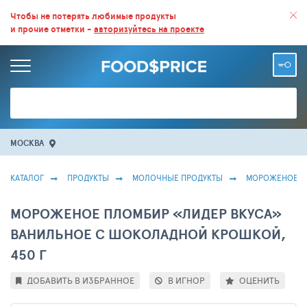
ВСЕ СКИДКИ И ВЫГОДНЫЕ ЦЕНЫ НА ПРОДУКТЫ В МАГАЗИНАХ.
Чтобы не потерять любимые продукты
и прочие отметки -
авторизуйтесь на проекте
БОЛЬШЕ 100 000 ТОВАРОВ. ЕЖЕДНЕВНОЕ ОБНОВЛЕНИЕ ЦЕН.
МОСКВА
КАТАЛОГ
ПРОДУКТЫ
МОЛОЧНЫЕ ПРОДУКТЫ
МОРОЖЕНОЕ
МОРОЖЕНОЕ ПЛОМБИР «ЛИДЕР ВКУСА»
ВАНИЛЬНОЕ С ШОКОЛАДНОЙ КРОШКОЙ,
450 Г
ДОБАВИТЬ В ИЗБРАННОЕ
В ИГНОР
ОЦЕНИТЬ