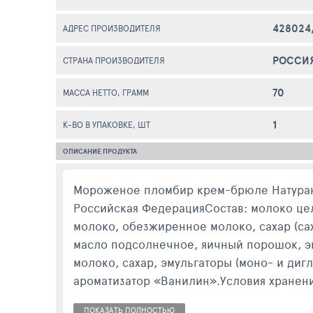
428024
АДРЕС ПРОИЗВОДИТЕЛЯ
РОССИ
СТРАНА ПРОИЗВОДИТЕЛЯ
70
МАССА НЕТТО, ГРАММ
1
К-ВО В УПАКОВКЕ, ШТ
ОПИСАНИЕ ПРОДУКТА
Мороженое пломбир крем-брюле Натуран
Российская ФедерацияСостав: молоко це
молоко, обезжиренное молоко, сахар (сах
масло подсолнечное, яичный порошок, эм
молоко, сахар, эмульгаторы (моно- и диг
ароматизатор «Ванилин».Условия хранения
ПОКАЗАТЬ ПОЛНОСТЬЮ