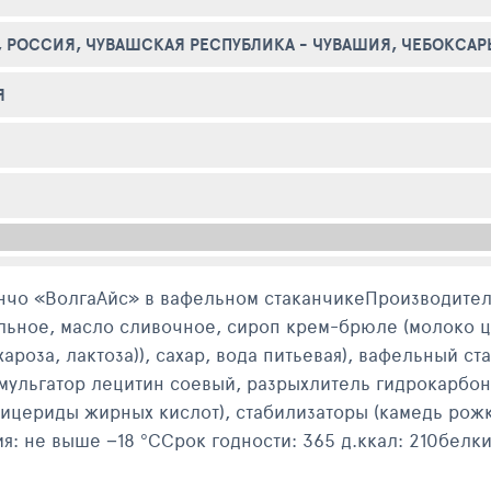
, РОССИЯ, ЧУВАШСКАЯ РЕСПУБЛИКА - ЧУВАШИЯ, ЧЕБОКСАРЫ
Я
чо «ВолгаАйс» в вафельном стаканчикеПроизводител
льное, масло сливочное, сироп крем-брюле (молоко ц
ароза, лактоза)), сахар, вода питьевая), вафельный с
ульгатор лецитин соевый, разрыхлитель гидрокарбона
лицериды жирных кислот), стабилизаторы (камедь рожк
: не выше −18 °CСрок годности: 365 д.ккал: 210белки