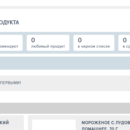
ОДУКТА
0
0
0
омендуют
любимый продукт
в черном списке
в с
Е ПЕРВЫМИ!
СКИЙ
МОРОЖЕНОЕ С.ПУДО
ДОМАШНЕЕ, 70 Г