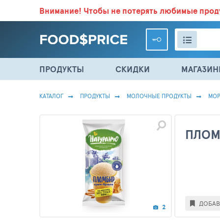
Внимание!
Чтобы не потерять любимые про
ВСЕ СКИДКИ И ВЫГОДНЫЕ ЦЕНЫ НА ПРОДУКТЫ В МА
ПРОДУКТЫ
СКИДКИ
МАГАЗИ
КАТАЛОГ
ПРОДУКТЫ
МОЛОЧНЫЕ ПРОДУКТЫ
МО
ПЛОМ
ДОБАВ
2