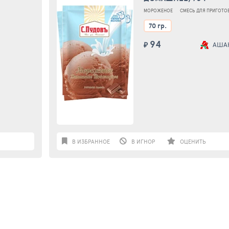
70 Г
МОРОЖЕНОЕ
СМЕСЬ ДЛЯ ПРИГОТО
70 гр.
94
₽
АША
В ИЗБРАННОЕ
В ИГНОР
ОЦЕНИТЬ