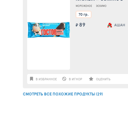
ШОКОЛАДНОЙ ГЛАЗУРИ, 
МОРОЖЕНОЕ
ЭСКИМО
70 гр.
89
₽
АШАН
В ИЗБРАННОЕ
В ИГНОР
ОЦЕНИТЬ
СМОТРЕТЬ ВСЕ ПОХОЖИЕ ПРОДУКТЫ (29)