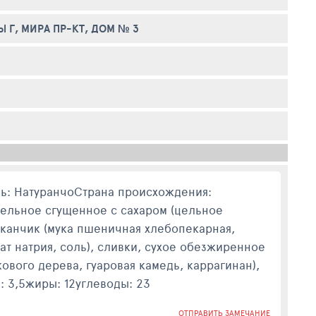
 Г, МИРА ПР-КТ, ДОМ № 3
ь: НатуранчоСтрана происхождения:
ельное сгущенное с сахаром (цельное
таканчик (мука пшеничная хлебопекарная,
т натрия, соль), сливки, сухое обезжиренное
ового дерева, гуаровая камедь, каррагинан),
: 3,5жиры: 12углеводы: 23
ОТПРАВИТЬ ЗАМЕЧАНИЕ