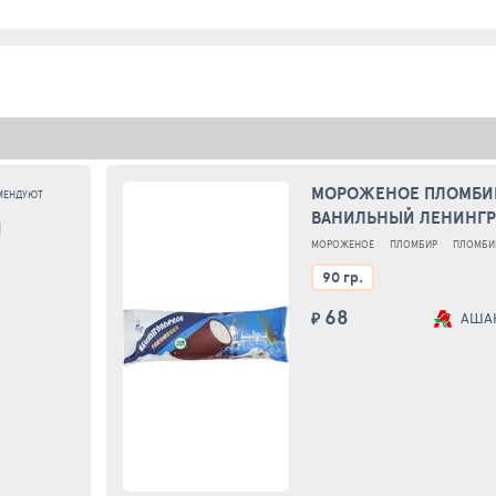
МОРОЖЕНОЕ ПЛОМБИ
МЕНДУЮТ
ВАНИЛЬНЫЙ ЛЕНИНГР
И
"ШОКОЛАДНО-СЛИВО
МОРОЖЕНОЕ
ПЛОМБИР
ПЛОМБИ
ВЗБИТОЙ ГЛАЗУРИ Л
90Г
90 гр.
90Г, РОССИЯ
68
₽
АША