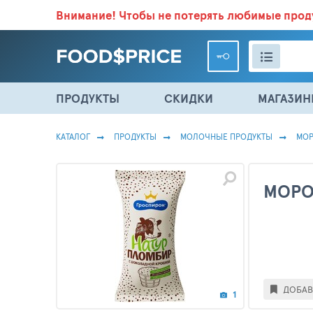
Внимание!
Чтобы не потерять любимые про
ВСЕ СКИДКИ И ВЫГОДНЫЕ ЦЕНЫ НА ПРОДУКТЫ В МА
ПРОДУКТЫ
СКИДКИ
МАГАЗИ
КАТАЛОГ
ПРОДУКТЫ
МОЛОЧНЫЕ ПРОДУКТЫ
МО
МОРО
ДОБАВ
1