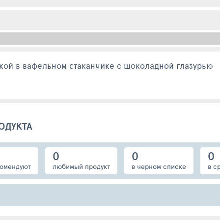
ой в вафельном стаканчике с шоколадной глазурью
ОДУКТА
0
0
0
омендуют
любимый продукт
в черном списке
в с