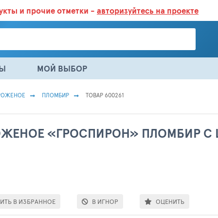
дукты
и прочие отметки -
авторизуйтесь на проекте
ГАЗИНАХ.
БОЛЬШЕ 100 000 ТОВАРОВ. ЕЖЕДНЕВНОЕ ОБНОВЛЕНИЕ 
НЫ
МОЙ ВЫБОР
РОЖЕНОЕ
ПЛОМБИР
ТОВАР 600261
ЖЕНОЕ «ГРОСПИРОН» ПЛОМБИР С 
ИТЬ В ИЗБРАННОЕ
В ИГНОР
ОЦЕНИТЬ