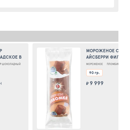
Р
МОРОЖЕНОЕ СЛИВ
АДСКОЕ В
АЙСБЕРРИ ФИЛЕВС
ЧНОЙ "
В ШОКОЛАДНОЙ ГЛА
Р ШОКОЛАДНЫЙ
МОРОЖЕНОЕ
ПЛОМБИР
ЛАКО
АКОМОЧКА
90 гр.
9 999
Н
₽
ДОБ