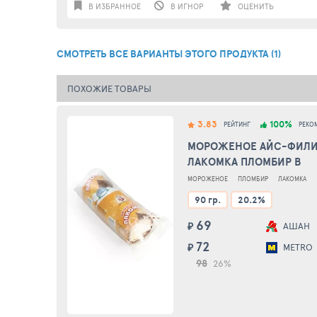
В ИЗБРАННОЕ
В ИГНОР
ОЦЕНИТЬ
СМОТРЕТЬ ВСЕ ВАРИАНТЫ ЭТОГО ПРОДУКТА (1)
ПОХОЖИЕ ТОВАРЫ
3.83
100%
РЕЙТИНГ
РЕКО
МОРОЖЕНОЕ АЙС-ФИЛ
ЛАКОМКА ПЛОМБИР В
ШОКОЛАДНОЙ ГЛАЗУРИ 
МОРОЖЕНОЕ
ПЛОМБИР
ЛАКОМКА
90 гр.
20.2%
69
₽
АШАН
72
₽
METRO
98
26%