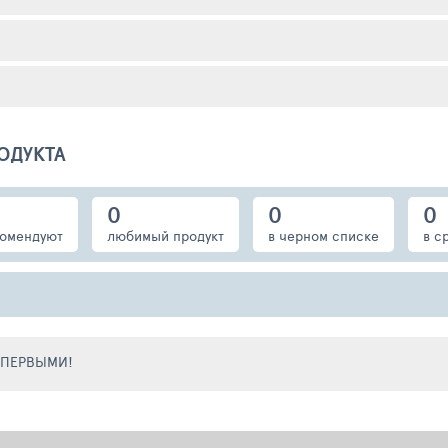
ОДУКТА
0
0
0
омендуют
любимый продукт
в черном списке
в с
Е ПЕРВЫМИ!