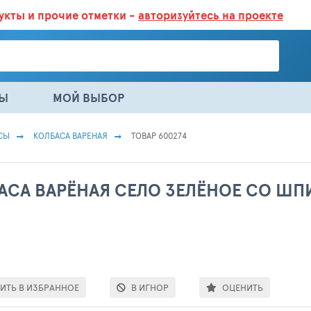
дукты
и прочие отметки -
авторизуйтесь на проекте
ГАЗИНАХ.
БОЛЬШЕ 100 000 ТОВАРОВ. ЕЖЕДНЕВНОЕ ОБНОВЛЕНИЕ 
НЫ
МОЙ ВЫБОР
СЫ
КОЛБАСА ВАРЕНАЯ
ТОВАР 600274
АСА ВАРЁНАЯ СЕЛО ЗЕЛЁНОЕ СО ШП
ИТЬ В ИЗБРАННОЕ
В ИГНОР
ОЦЕНИТЬ