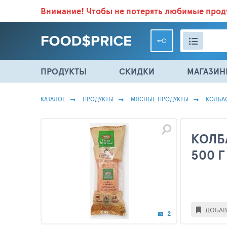
Внимание!
Чтобы не потерять любимые про
ВСЕ СКИДКИ И ВЫГОДНЫЕ ЦЕНЫ НА ПРОДУКТЫ В МА
ПРОДУКТЫ
СКИДКИ
МАГАЗИ
КАТАЛОГ
ПРОДУКТЫ
МЯСНЫЕ ПРОДУКТЫ
КОЛБА
КОЛБ
500 Г
ДОБАВ
2