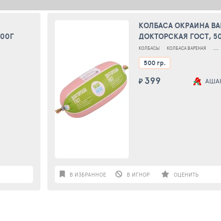
КОЛБАСА ОКРАИНА ВА
500Г
ДОКТОРСКАЯ ГОСТ, 5
СА ДОКТОРСКАЯ
КОЛБАСЫ
КОЛБАСА ВАРЕНАЯ
КО
500 гр.
399
₽
АША
В ИЗБРАННОЕ
В ИГНОР
ОЦЕНИТЬ