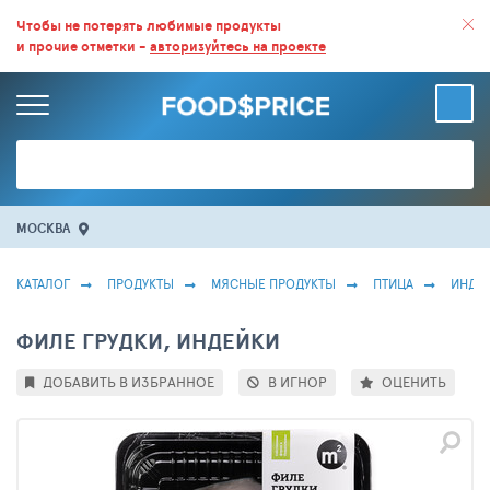
ВСЕ СКИДКИ И ВЫГОДНЫЕ ЦЕНЫ НА ПРОДУКТЫ В МАГАЗИНАХ.
Чтобы не потерять любимые продукты
и прочие отметки -
авторизуйтесь на проекте
БОЛЬШЕ 100 000 ТОВАРОВ. ЕЖЕДНЕВНОЕ ОБНОВЛЕНИЕ ЦЕН.
МОСКВА
КАТАЛОГ
ПРОДУКТЫ
МЯСНЫЕ ПРОДУКТЫ
ПТИЦА
ИНДЕ
ФИЛЕ ГРУДКИ, ИНДЕЙКИ
ДОБАВИТЬ В ИЗБРАННОЕ
В ИГНОР
ОЦЕНИТЬ