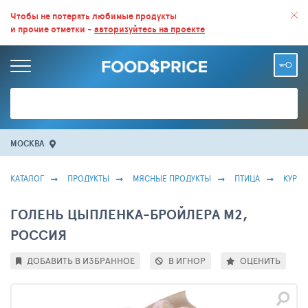
ВСЕ СКИДКИ И ВЫГОДНЫЕ ЦЕНЫ НА ПРОДУКТЫ В МАГАЗИНАХ.
Чтобы не потерять любимые продукты
и прочие отметки -
авторизуйтесь на проекте
БОЛЬШЕ 100 000 ТОВАРОВ. ЕЖЕДНЕВНОЕ ОБНОВЛЕНИЕ ЦЕН.
МОСКВА
КАТАЛОГ
ПРОДУКТЫ
МЯСНЫЕ ПРОДУКТЫ
ПТИЦА
КУРИЦ
ГОЛЕНЬ ЦЫПЛЕНКА-БРОЙЛЕРА М2,
РОССИЯ
ДОБАВИТЬ В ИЗБРАННОЕ
В ИГНОР
ОЦЕНИТЬ