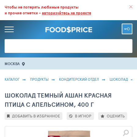
ВСЕ СКИДКИ И ВЫГОДНЫЕ ЦЕНЫ НА ПРОДУКТЫ В МАГАЗИНАХ.
Чтобы не потерять любимые продукты
и прочие отметки -
авторизуйтесь на проекте
БОЛЬШЕ 100 000 ТОВАРОВ. ЕЖЕДНЕВНОЕ ОБНОВЛЕНИЕ ЦЕН.
МОСКВА
КАТАЛОГ
ПРОДУКТЫ
КОНДИТЕРСКИЙ ОТДЕЛ
ШОКОЛАД
ШОКОЛАД ТЕМНЫЙ АШАН КРАСНАЯ
ПТИЦА С АПЕЛЬСИНОМ, 400 Г
ДОБАВИТЬ В ИЗБРАННОЕ
В ИГНОР
ОЦЕНИТЬ