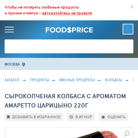
ВСЕ СКИДКИ И ВЫГОДНЫЕ ЦЕНЫ НА ПРОДУКТЫ В МАГАЗИНАХ.
Чтобы не потерять любимые продукты
и прочие отметки -
авторизуйтесь на проекте
БОЛЬШЕ 100 000 ТОВАРОВ. ЕЖЕДНЕВНОЕ ОБНОВЛЕНИЕ ЦЕН.
МОСКВА
КАТАЛОГ
ПРОДУКТЫ
МЯСНЫЕ ПРОДУКТЫ
КОЛБАСЫ
КО
СЫРОКОПЧЕНАЯ КОЛБАСА С АРОМАТОМ
АМАРЕТТО ЦАРИЦЫНО 220Г
ДОБАВИТЬ В ИЗБРАННОЕ
В ИГНОР
ОЦЕНИТЬ