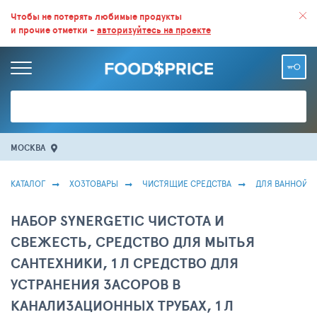
ВСЕ СКИДКИ И ВЫГОДНЫЕ ЦЕНЫ НА ПРОДУКТЫ В МАГАЗИНАХ.
Чтобы не потерять любимые продукты
и прочие отметки -
авторизуйтесь на проекте
БОЛЬШЕ 100 000 ТОВАРОВ. ЕЖЕДНЕВНОЕ ОБНОВЛЕНИЕ ЦЕН.
МОСКВА
КАТАЛОГ
ХОЗТОВАРЫ
ЧИСТЯЩИЕ СРЕДСТВА
ДЛЯ ВАННОЙ И
НАБОР SYNERGETIC ЧИСТОТА И
СВЕЖЕСТЬ, СРЕДСТВО ДЛЯ МЫТЬЯ
САНТЕХНИКИ, 1 Л СРЕДСТВО ДЛЯ
УСТРАНЕНИЯ ЗАСОРОВ В
КАНАЛИЗАЦИОННЫХ ТРУБАХ, 1 Л