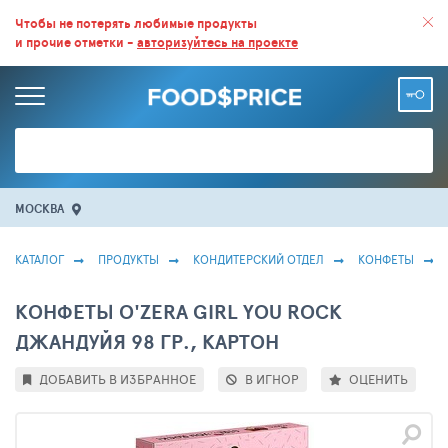
ВСЕ СКИДКИ И ВЫГОДНЫЕ ЦЕНЫ НА ПРОДУКТЫ В МАГАЗИНАХ.
Чтобы не потерять любимые продукты
и прочие отметки -
авторизуйтесь на проекте
БОЛЬШЕ 100 000 ТОВАРОВ. ЕЖЕДНЕВНОЕ ОБНОВЛЕНИЕ ЦЕН.
МОСКВА
КАТАЛОГ
ПРОДУКТЫ
КОНДИТЕРСКИЙ ОТДЕЛ
КОНФЕТЫ
КОНФЕТЫ O'ZERA GIRL YOU ROCK
ДЖАНДУЙЯ 98 ГР., КАРТОН
ДОБАВИТЬ В ИЗБРАННОЕ
В ИГНОР
ОЦЕНИТЬ