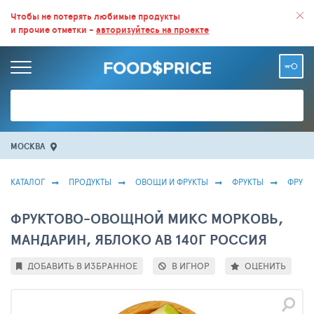
ВСЕ СКИДКИ И ВЫГОДНЫЕ ЦЕНЫ НА ПРОДУКТЫ В МАГАЗИНАХ.
Чтобы не потерять любимые продукты
и прочие отметки -
авторизуйтесь на проекте
БОЛЬШЕ 100 000 ТОВАРОВ. ЕЖЕДНЕВНОЕ ОБНОВЛЕНИЕ ЦЕН.
МОСКВА
КАТАЛОГ
ПРОДУКТЫ
ОВОЩИ И ФРУКТЫ
ФРУКТЫ
ФРУКТ
ФРУКТОВО-ОВОЩНОЙ МИКС МОРКОВЬ,
МАНДАРИН, ЯБЛОКО АВ 140Г РОССИЯ
ДОБАВИТЬ В ИЗБРАННОЕ
В ИГНОР
ОЦЕНИТЬ