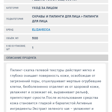
УХОД ЗА ЛИЦОМ
КАТЕГОРИЯ
СКРАБЫ И ПИЛИНГИ ДЛЯ ЛИЦА
>
ПИЛИНГИ
ПОДКАТЕГОРИЯ
ДЛЯ ЛИЦА
ELIZAVECCA
БРЕНД
500
ОБЪЁМ, МЛ
К-ВО В УПАКОВКЕ,
1
ШТ
ОПИСАНИЕ ПРОДУКТА
Пилинг-скатка гелевой текстуры действует мягко и
глубоко очищает поверхность кожи, освобождая от
загрязнений поры, отшелушивает мертвые огрубевшие
клетки, безболезненно отделяет их от здоровой кожи,
увлажняет и освежает её, выравнивает рельеф,
препятствует сухости.После использования средства
кожа становится гладкой и бархатистой.Активные
ингредиенты:Экстракт зеленого чая – увлажняет и