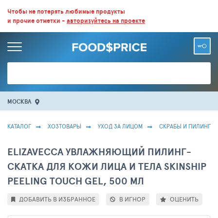
ВСЕ СКИДКИ И ВЫГОДНЫЕ ЦЕНЫ НА ПРОДУКТЫ В МАГАЗИНАХ.
Чтобы не потерять любимые продукты
и прочие отметки -
авторизуйтесь на проекте
БОЛЬШЕ 100 000 ТОВАРОВ. ЕЖЕДНЕВНОЕ ОБНОВЛЕНИЕ ЦЕН.
МОСКВА
КАТАЛОГ
ХОЗТОВАРЫ
УХОД ЗА ЛИЦОМ
СКРАБЫ И ПИЛИНГИ 
ELIZAVECCA УВЛАЖНЯЮЩИЙ ПИЛИНГ-
СКАТКА ДЛЯ КОЖИ ЛИЦА И ТЕЛА SKINSHIP
PEELING TOUCH GEL, 500 МЛ
ДОБАВИТЬ В ИЗБРАННОЕ
В ИГНОР
ОЦЕНИТЬ