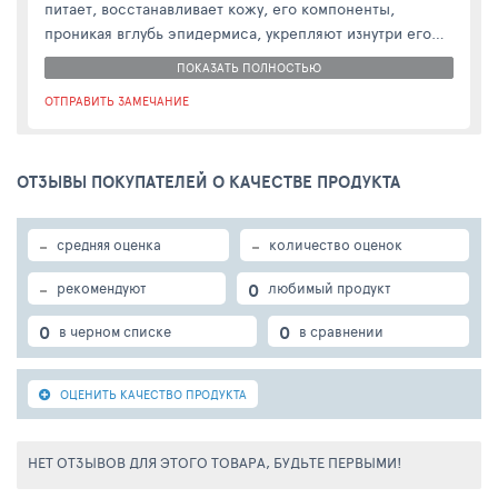
питает, восстанавливает кожу, его компоненты,
проникая вглубь эпидермиса, укрепляют изнутри его
структуру, стимулируя образование коллагена, обладая
ПОКАЗАТЬ ПОЛНОСТЬЮ
противовоспалительным действием препятствуют
ОТПРАВИТЬ ЗАМЕЧАНИЕ
раздражениям. Компонент с мощнейшим
антиоксидантным действием минимизирует влияние
процессов, разрушающих кожу, способствует её
ОТЗЫВЫ ПОКУПАТЕЛЕЙ О КАЧЕСТВЕ ПРОДУКТА
обновлению и омоложению.Аллантоин – обладает
кератолическим действием, способствует клеточной
регенерации, заживлению ссадин и других
-
-
средняя оценка
количество оценок
повреждений, препятствует проявлениям акне и
купероза, поддерживает процесс отделения мертвых
-
0
рекомендуют
любимый продукт
огрубевших клеток кожи, предупреждает закупорку пор
и появление комедонов, обладая антиоксидантными
0
0
в черном списке
в сравнении
свойствами предупреждает разрушение клеток.
ОЦЕНИТЬ КАЧЕСТВО ПРОДУКТА
НЕТ ОТЗЫВОВ ДЛЯ ЭТОГО ТОВАРА, БУДЬТЕ ПЕРВЫМИ!