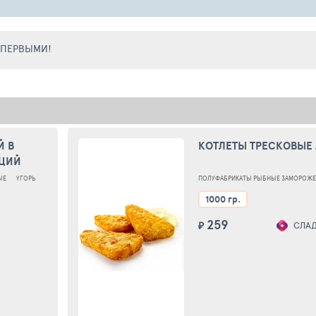
Е ПЕРВЫМИ!
Й В
КОТЛЕТЫ ТРЕСКОВЫЕ
НЦИЙ
КГ
ЫЕ
УГОРЬ
ПОЛУФАБРИКАТЫ РЫБНЫЕ ЗАМОРОЖ
1000 гр.
259
₽
СЛАДКА