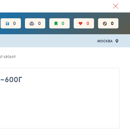
ЦЕН.
0
0
0
0
0
МОСКВА
Р 680669
~600Г