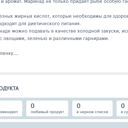
 и аромат. Маринад не только придает рыбе особую г
зных жирных кислот, которые необходимы для здоровь
дходит для диетического питания.
аде можно подавать в качестве холодной закуски, ис
 с овощами, зеленью и различными гарнирами.
ленку.
в духовке при темепратуре 180С 45-50 минут.
ОДУКТА
0
0
0
омендуют
любимый продукт
в черном списке
в с