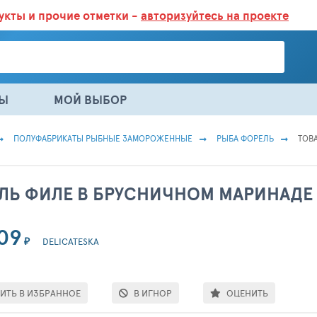
дукты
и прочие отметки -
авторизуйтесь на проекте
ГАЗИНАХ.
БОЛЬШЕ 100 000 ТОВАРОВ. ЕЖЕДНЕВНОЕ ОБНОВЛЕНИЕ 
НЫ
МОЙ ВЫБОР
ПОЛУФАБРИКАТЫ РЫБНЫЕ ЗАМОРОЖЕННЫЕ
РЫБА ФОРЕЛЬ
ТОВА
ЛЬ ФИЛЕ В БРУСНИЧНОМ МАРИНАДЕ 
09
₽
DELICATESKA
ИТЬ В ИЗБРАННОЕ
В ИГНОР
ОЦЕНИТЬ