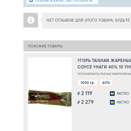
ОЦЕНИТЬ КАЧЕСТВО ПРОДУКТА
НЕТ ОТЗЫВОВ ДЛЯ ЭТОГО ТОВАРА, БУДЬТ
ПОХОЖИЕ ТОВАРЫ
УГОРЬ TAISHAN ЖАРЕНЫ
СОУСЕ УНАГИ 40% 10 У
СВЕЖЕМОРОЖЕНЫЙ ~1 
ПОЛУФАБРИКАТЫ РЫБНЫЕ ЗАМОРОЖЕНН
1000 гр.
40%
2 119
₽
METRO
2 279
₽
METRO