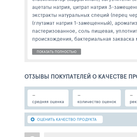
ацетаты натрия, цитрат натрия 3-замещен
экстракты натуральных специй (перец чер
(глутамат натрия 1-замещенный), аромати
пастеризованное, соль пищевая, уплотн
происхождения, бактериальная закваска
рафинированное, уксус 9%, сахар, мед, 
ПОКАЗАТЬ ПОЛНОСТЬЮ
Сэндвич-ролл с ветчиной и капустой от 
смешивает вкусы: сочная ветчина, нарез
ОТЗЫВЫ ПОКУПАТЕЛЕЙ О КАЧЕСТВЕ ПР
Вы ощутите невероятную сытость и удовол
пикантной ветчины и освежающей капусты
-
-
-
серьезного приема пищи. Он станет отли
средняя оценка
количество оценок
рек
ОЦЕНИТЬ КАЧЕСТВО ПРОДУКТА