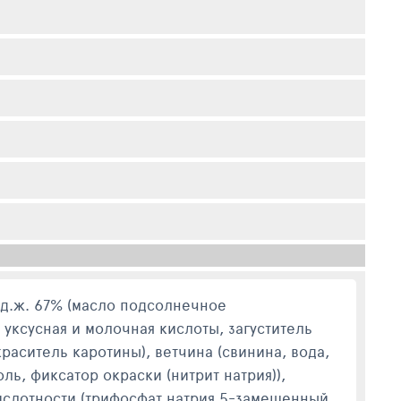
м.д.ж. 67% (масло подсолнечное
 уксусная и молочная кислоты, загуститель
краситель каротины), ветчина (свинина, вода,
ь, фиксатор окраски (нитрит натрия)),
кислотности (трифосфат натрия 5-замещенный,