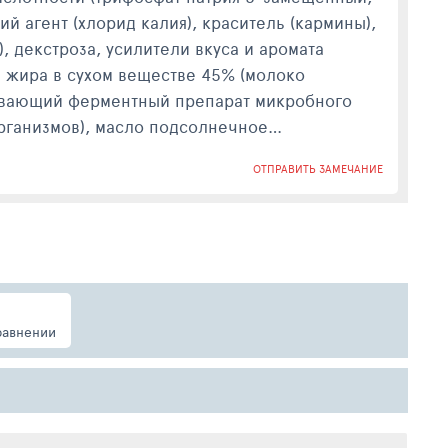
й агент (хлорид калия), краситель (кармины),
, декстроза, усилители вкуса и аромата
ля жира в сухом веществе 45% (молоко
тывающий ферментный препарат микробного
рганизмов), масло подсолнечное
ОТПРАВИТЬ ЗАМЕЧАНИЕ
аваш, словно холст, на котором художник
, создают неповторимую гармонию.
, пропитанного легким майонезом, до
ого перекуса в течение дня, так и для более
еду.
равнении