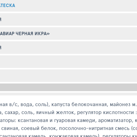
АТЕСКА
Я
АВИАР ЧЕРНАЯ ИКРА»
Я
ая в/с, вода, соль), капуста белокочанная, майонез 
сахар, соль, яичный желток, регулятор кислотности :
аторы: ксантановая и гуаровая камеди, ароматизатор, 
свиная, соевый белок, посолочно-нитритная смесь (сол
(ксантановая камедь, конжаковая камедь), регуляторы 