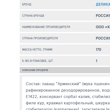
ДЕЛИК
БРЕНД
РОССИ
СТРАНА БРЕНДА
ООО «К
НАИМЕНОВАНИЕ ПРОИЗВОДИТЕЛЯ
РОССИ
СТРАНА ПРОИЗВОДИТЕЛЯ
170
МАССА НЕТТО, ГРАММ
1
К-ВО В УПАКОВКЕ, ШТ
ОПИСАНИЕ ПРОДУКТА
Состав: лаваш "Армянский" (мука пшеничн
рафинированное дезодорированное, вода, 
Е1422, консервант сорбат калия, стабилиз
филе кур, крахмал картофельный, шкурка 
стабилизатор (каррагинан), загустители 