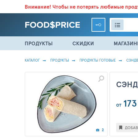
Внимание!
Чтобы не потерять любимые про
ВСЕ СКИДКИ И ВЫГОДНЫЕ ЦЕНЫ НА ПРОДУКТЫ В МА
ПРОДУКТЫ
СКИДКИ
МАГАЗИ
КАТАЛОГ
ПРОДУКТЫ
ПРОДУКТЫ ГОТОВЫЕ
СЭНД
СЭНД
173
ОТ
ДОБАВ
2