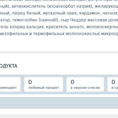
ный), антиокислитель (изоаскорбат натрия), желирующи
ный, перец белый, мускатный орех, кардамон, чеснок)
затор, гемоглобин (свиной)), сыр Чеддер массовая до
итель хлорид кальция, краситель аннато, молокосвер
 мезофильных и термофильных молочнокислых микроо
перец черный молотый, соль.
Деликатески — это отличный сытный перекус. Тонкий л
анная тонкими ломтиками, и свежая хрустящая капуста
ОДУКТА
ьствия, пробуя этот ролл: начиная от нежного лаваша
. Этот сэндвич-ролл идеально подходит как для быстр
0
0
0
чным выбором для тех, кто ценит вкусную и здоровую 
омендуют
любимый продукт
в черном списке
в с