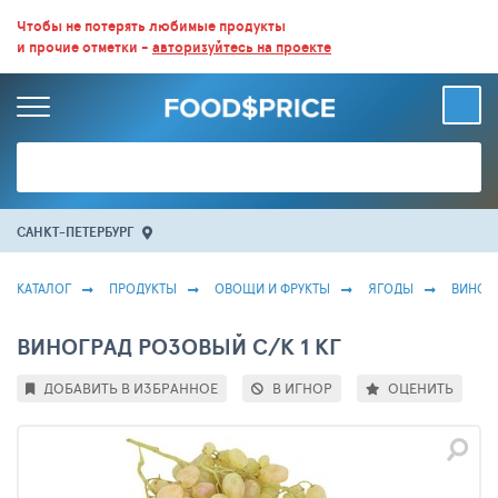
ВСЕ СКИДКИ И ВЫГОДНЫЕ ЦЕНЫ НА ПРОДУКТЫ В МАГАЗИНАХ.
Чтобы не потерять любимые продукты
и прочие отметки -
авторизуйтесь на проекте
БОЛЬШЕ 100 000 ТОВАРОВ. ЕЖЕДНЕВНОЕ ОБНОВЛЕНИЕ ЦЕН.
САНКТ-ПЕТЕРБУРГ
КАТАЛОГ
ПРОДУКТЫ
ОВОЩИ И ФРУКТЫ
ЯГОДЫ
ВИНОГ
ВИНОГРАД РОЗОВЫЙ С/К 1 КГ
ДОБАВИТЬ В ИЗБРАННОЕ
В ИГНОР
ОЦЕНИТЬ