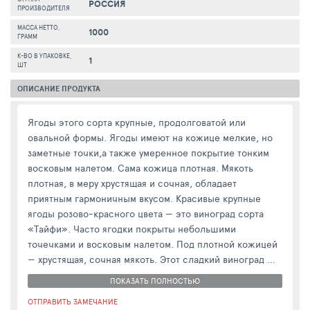
РОССИЯ
ПРОИЗВОДИТЕЛЯ
МАССА НЕТТО,
1000
ГРАММ
К-ВО В УПАКОВКЕ,
1
ШТ
ОПИСАНИЕ ПРОДУКТА
Ягоды этого сорта крупные, продолговатой или
овальной формы. Ягоды имеют на кожице мелкие, но
заметные точки,а также умеренное покрытие тонким
восковым налетом. Сама кожица плотная. Мякоть
плотная, в меру хрустящая и сочная, обладает
приятным гармоничным вкусом. Красивые крупные
ягоды розово-красного цвета — это виноград сорта
«Тайфи». Часто ягодки покрыты небольшими
точечками и восковым налетом. Под плотной кожицей
— хрустящая, сочная мякоть. Этот сладкий виноград —
десертный. Внешний вид товара может немного
ПОКАЗАТЬ ПОЛНОСТЬЮ
отличаться от представленного на сайте, что никак не
ОТПРАВИТЬ ЗАМЕЧАНИЕ
повлияет на вкус и качество продукции.