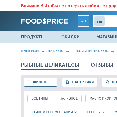
Внимание!
Чтобы не потерять любимые про
ВСЕ СКИДКИ И ВЫГОДНЫЕ ЦЕНЫ НА ПРОДУКТЫ В МА
ПРОДУКТЫ
СКИДКИ
МАГАЗИ
ФУДСПРАЙС
ПРОДУКТЫ
РЫБА И МОРЕПРОДУКТЫ
РЫБНЫЕ ДЕЛИКАТЕСЫ
ОТЗЫВЫ
ФИЛЬТР
НАСТРОЙКИ
ПО
ВСЕ ТИПЫ
ЗАЛИВНОЕ
МАСЛО ИКОРНО
РЕЙТИНГ И РЕКОМЕНДАЦИИ
БРЕНДЫ
М