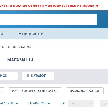
дукты
и прочие отметки -
авторизуйтесь на проекте
ГАЗИНАХ.
БОЛЬШЕ 100 000 ТОВАРОВ. ЕЖЕДНЕВНОЕ ОБНОВЛЕНИЕ 
НЫ
МОЙ ВЫБОР
РЫБНЫЕ ДЕЛИКАТЕСЫ
МАГАЗИНЫ
ИСК
КАТАЛОГ
Е
МАСЛО ИКОРНО-СЕЛЕДОЧНОЕ
МАСЛО ЛОСОСЕВОЕ
АГАЗИНЫ
CТОИМОСТЬ
ВЕС
—
г.