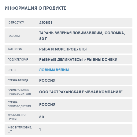
ИНФОРМАЦИЯ О ПРОДУКТЕ
410851
ID ПРОДУКТА
ТАРАНЬ ВЯЛЕНАЯ ЛОВИМ&ВЯЛИМ, СОЛОМКА,
НАЗВАНИЕ
80 Г
РЫБА И МОРЕПРОДУКТЫ
КАТЕГОРИЯ
РЫБНЫЕ ДЕЛИКАТЕСЫ
>
РЫБНЫЕ СНЕКИ
ПОДКАТЕГОРИЯ
ЛОВИМ&ВЯЛИМ
БРЕНД
РОССИЯ
СТРАНА БРЕНДА
НАИМЕНОВАНИЕ
ООО "АСТРАХАНСКАЯ РЫБНАЯ КОМПАНИЯ"
ПРОИЗВОДИТЕЛЯ
СТРАНА
РОССИЯ
ПРОИЗВОДИТЕЛЯ
МАССА НЕТТО,
80
ГРАММ
К-ВО В УПАКОВКЕ,
1
ШТ