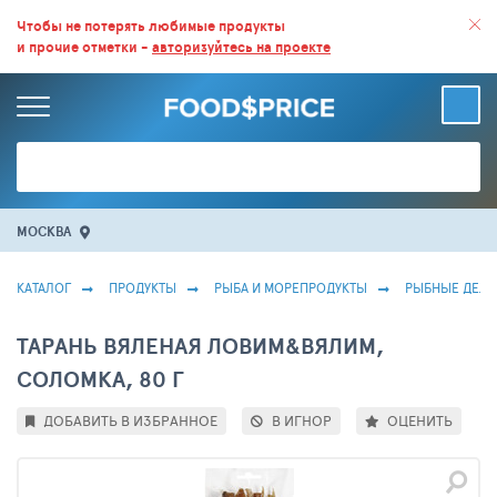
ВСЕ СКИДКИ И ВЫГОДНЫЕ ЦЕНЫ НА ПРОДУКТЫ В МАГАЗИНАХ.
Чтобы не потерять любимые продукты
и прочие отметки -
авторизуйтесь на проекте
БОЛЬШЕ 100 000 ТОВАРОВ. ЕЖЕДНЕВНОЕ ОБНОВЛЕНИЕ ЦЕН.
МОСКВА
КАТАЛОГ
ПРОДУКТЫ
РЫБА И МОРЕПРОДУКТЫ
РЫБНЫЕ ДЕЛИ
ТАРАНЬ ВЯЛЕНАЯ ЛОВИМ&ВЯЛИМ,
СОЛОМКА, 80 Г
ДОБАВИТЬ В ИЗБРАННОЕ
В ИГНОР
ОЦЕНИТЬ