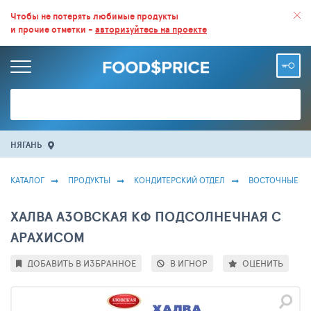
ВСЕ СКИДКИ И ВЫГОДНЫЕ ЦЕНЫ НА ПРОДУКТЫ В МАГАЗИНАХ.
Чтобы не потерять любимые продукты
и прочие отметки -
авторизуйтесь на проекте
БОЛЬШЕ 100 000 ТОВАРОВ. ЕЖЕДНЕВНОЕ ОБНОВЛЕНИЕ ЦЕН.
НЯГАНЬ
КАТАЛОГ
ПРОДУКТЫ
КОНДИТЕРСКИЙ ОТДЕЛ
ВОСТОЧНЫЕ С
ХАЛВА АЗОВСКАЯ КФ ПОДСОЛНЕЧНАЯ С
АРАХИСОМ
ДОБАВИТЬ В ИЗБРАННОЕ
В ИГНОР
ОЦЕНИТЬ