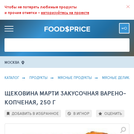
ВСЕ СКИДКИ И ВЫГОДНЫЕ ЦЕНЫ НА ПРОДУКТЫ В МАГАЗИНАХ.
Чтобы не потерять любимые продукты
и прочие отметки -
авторизуйтесь на проекте
БОЛЬШЕ 100 000 ТОВАРОВ. ЕЖЕДНЕВНОЕ ОБНОВЛЕНИЕ ЦЕН.
МОСКВА
КАТАЛОГ
ПРОДУКТЫ
МЯСНЫЕ ПРОДУКТЫ
МЯСНЫЕ ДЕЛИКАТ
ЩЕКОВИНА МАРТИ ЗАКУСОЧНАЯ ВАРЕНО-
КОПЧЕНАЯ, 250 Г
ДОБАВИТЬ В ИЗБРАННОЕ
В ИГНОР
ОЦЕНИТЬ