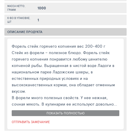
МАССА НЕТТО,
1000
ГРАММ
К-ВО В УПАКОВКЕ,
1
ШТ
ОПИСАНИЕ ПРОДУКТА
Форель стейк горячего копчения вес 200-400 г
Стейк из форели – полезное блюдо. Форель стейк
горячего копчения понравится любому ценителю
копченой рыбы. Выращенная в чистой воде Ладоги в
национальном парке Ладожские шхеры, в
естественных природных условиях и на
высококачественных кормах, она обладает отменным
вкусом.
В форели много полезных свойств. У нее нежная,
сочная мякоть. В кулинарии ее используют довольно
широко. Большинство полезных свойств сохраняется.
ПОКАЗАТЬ ПОЛНОСТЬЮ
Копченая рыба содержит жиры Омега – 3, полезные
ОТПРАВИТЬ ЗАМЕЧАНИЕ
для органов зрения и работы сердца. При копчении к
блюду не добавляется лишних жиров.