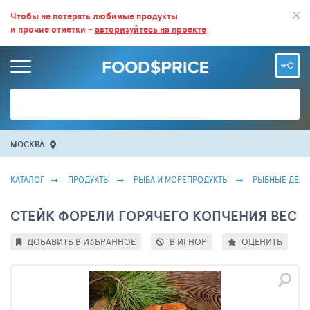
ВСЕ СКИДКИ И ВЫГОДНЫЕ ЦЕНЫ НА ПРОДУКТЫ В МАГАЗИНАХ.
Чтобы не потерять любимые продукты
и прочие отметки -
авторизуйтесь на проекте
БОЛЬШЕ 100 000 ТОВАРОВ. ЕЖЕДНЕВНОЕ ОБНОВЛЕНИЕ ЦЕН.
МОСКВА
КАТАЛОГ
ПРОДУКТЫ
РЫБА И МОРЕПРОДУКТЫ
РЫБНЫЕ ДЕЛИ
CТЕЙК ФОРЕЛИ ГОРЯЧЕГО КОПЧЕНИЯ ВЕС
ДОБАВИТЬ В ИЗБРАННОЕ
В ИГНОР
ОЦЕНИТЬ