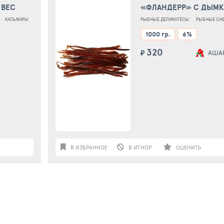
 ВЕС
«ФЛАНДЕРР» С ДЫМ
ВЯЛЕНЫЕ, ВЕС
КАЛЬМАРЫ
РЫБНЫЕ ДЕЛИКАТЕСЫ
РЫБНЫЕ СН
1000 гр.
6%
320
₽
АША
В ИЗБРАННОЕ
В ИГНОР
ОЦЕНИТЬ