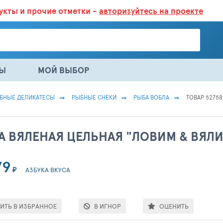
дукты
и прочие отметки -
авторизуйтесь на проекте
ГАЗИНАХ.
БОЛЬШЕ 100 000 ТОВАРОВ. ЕЖЕДНЕВНОЕ ОБНОВЛЕНИЕ 
НЫ
МОЙ ВЫБОР
БНЫЕ ДЕЛИКАТЕСЫ
РЫБНЫЕ СНЕКИ
РЫБА ВОБЛА
ТОВАР 52758
А ВЯЛЕНАЯ ЦЕЛЬНАЯ "ЛОВИМ & ВЯЛИ
79
₽
АЗБУКА ВКУСА
ИТЬ В ИЗБРАННОЕ
В ИГНОР
ОЦЕНИТЬ