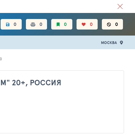
ЦЕН.
0
0
0
0
0
МОСКВА
0
М" 20+, РОССИЯ