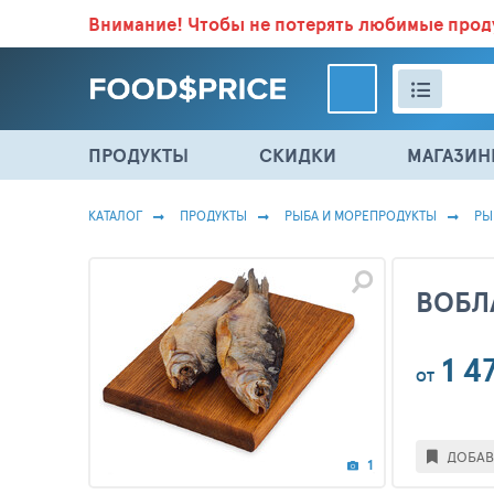
Внимание!
Чтобы не потерять любимые про
ВСЕ СКИДКИ И ВЫГОДНЫЕ ЦЕНЫ НА ПРОДУКТЫ В МА
ПРОДУКТЫ
СКИДКИ
МАГАЗИ
КАТАЛОГ
ПРОДУКТЫ
РЫБА И МОРЕПРОДУКТЫ
РЫ
ВОБЛ
1 4
ОТ
ДОБАВ
1