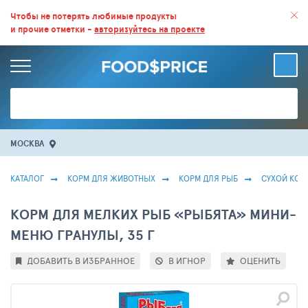
ВСЕ СКИДКИ И ВЫГОДНЫЕ ЦЕНЫ НА ПРОДУКТЫ В МАГАЗИНАХ.
Чтобы не потерять любимые продукты
и прочие отметки -
авторизуйтесь на проекте
БОЛЬШЕ 100 000 ТОВАРОВ. ЕЖЕДНЕВНОЕ ОБНОВЛЕНИЕ ЦЕН.
МОСКВА
КАТАЛОГ
КОРМ ДЛЯ ЖИВОТНЫХ
КОРМ ДЛЯ РЫБ
СУХОЙ КОР
КОРМ ДЛЯ МЕЛКИХ РЫБ «РЫБЯТА» МИНИ-
МЕНЮ ГРАНУЛЫ, 35 Г
ДОБАВИТЬ В ИЗБРАННОЕ
В ИГНОР
ОЦЕНИТЬ