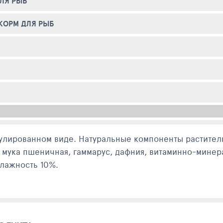
ЛЯ РЫБ
КОРМ ДЛЯ РЫБ
улированном виде. Натуральные компоненты растител
я, мука пшеничная, гаммарус, дафния, витаминно-мин
влажность 10%.