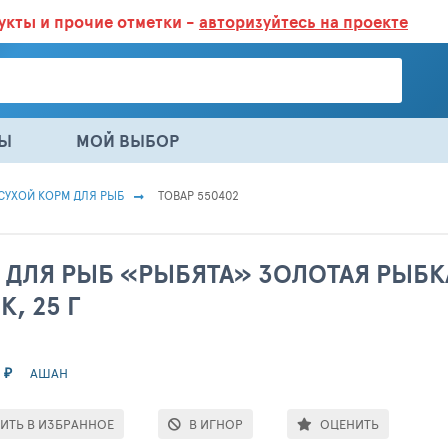
дукты
и прочие отметки -
авторизуйтесь на проекте
ГАЗИНАХ.
БОЛЬШЕ 100 000 ТОВАРОВ. ЕЖЕДНЕВНОЕ ОБНОВЛЕНИЕ 
НЫ
МОЙ ВЫБОР
СУХОЙ КОРМ ДЛЯ РЫБ
ТОВАР 550402
 ДЛЯ РЫБ «РЫБЯТА» ЗОЛОТАЯ РЫБК
, 25 Г
4
₽
АШАН
ИТЬ В ИЗБРАННОЕ
В ИГНОР
ОЦЕНИТЬ