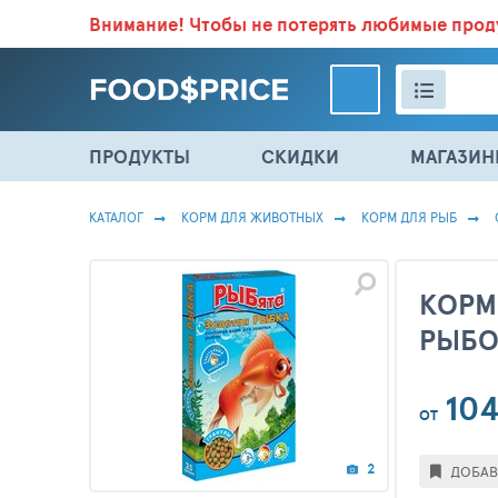
Внимание!
Чтобы не потерять любимые про
ВСЕ СКИДКИ И ВЫГОДНЫЕ ЦЕНЫ НА ПРОДУКТЫ В МА
ПРОДУКТЫ
СКИДКИ
МАГАЗИ
КАТАЛОГ
КОРМ ДЛЯ ЖИВОТНЫХ
КОРМ ДЛЯ РЫБ
КОРМ
РЫБОК
10
ОТ
2
ДОБАВ