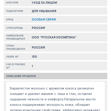
УХОД ЗА ЛИЦОМ
КАТЕГОРИЯ
ДЛЯ УМЫВАНИЯ
ПОДКАТЕГОРИЯ
ОСОБАЯ СЕРИЯ
БРЕНД
РОССИЯ
СТРАНА БРЕНДА
НАИМЕНОВАНИЕ
ООО "РУССКАЯ КОСМЕТИКА"
ПРОИЗВОДИТЕЛЯ
СТРАНА
РОССИЯ
ПРОИЗВОДИТЕЛЯ
150
ОБЪЁМ, МЛ
К-ВО В УПАКОВКЕ,
1
ШТ
ОПИСАНИЕ ПРОДУКТА
Бархатистое молочко с ароматом кокоса деликатно
очищает и удаляет макияж с лица и глаз, оставляя
ощущения нежности и комфорта.Натуральное масло
кокоса поддерживает молодость кожи, обладает
антиоксидантными свойствами, эффективно увлажняет,