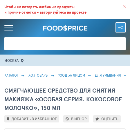
ВСЕ СКИДКИ И ВЫГОДНЫЕ ЦЕНЫ НА ПРОДУКТЫ В МАГАЗИНАХ.
Чтобы не потерять любимые продукты
и прочие отметки -
авторизуйтесь на проекте
БОЛЬШЕ 100 000 ТОВАРОВ. ЕЖЕДНЕВНОЕ ОБНОВЛЕНИЕ ЦЕН.
МОСКВА
КАТАЛОГ
ХОЗТОВАРЫ
УХОД ЗА ЛИЦОМ
ДЛЯ УМЫВАНИЯ
СМЯГЧАЮЩЕЕ СРЕДСТВО ДЛЯ СНЯТИЯ
МАКИЯЖА «ОСОБАЯ СЕРИЯ. КОКОСОВОЕ
МОЛОЧКО», 150 МЛ
ДОБАВИТЬ В ИЗБРАННОЕ
В ИГНОР
ОЦЕНИТЬ