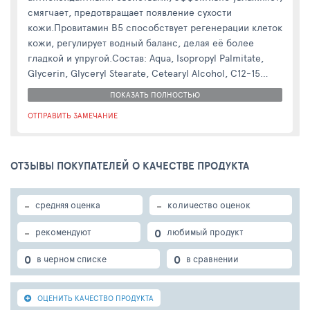
смягчает, предотвращает появление сухости
кожи.Провитамин В5 способствует регенерации клеток
кожи, регулирует водный баланс, делая её более
гладкой и упругой.Состав: Aqua, Isopropyl Palmitate,
Glycerin, Glyceryl Stearate, Cetearyl Alcohol, C12-15
Alkyl Benzoate, Isohexadecane, Isododecane, Cocos
ПОКАЗАТЬ ПОЛНОСТЬЮ
Nucifera Oil, PEG-40 Hydrogenated Castor Oil,
ОТПРАВИТЬ ЗАМЕЧАНИЕ
Рanthenol, Sodium Stearoyl Glutamate, Xanthan Gum,
Disodium EDTA, Sodium Hydroxide, Citric Acid,
Phenoxyethanol, Sorbitan Caprylate, Parfum.
ОТЗЫВЫ ПОКУПАТЕЛЕЙ О КАЧЕСТВЕ ПРОДУКТА
-
-
средняя оценка
количество оценок
-
0
рекомендуют
любимый продукт
0
0
в черном списке
в сравнении
ОЦЕНИТЬ КАЧЕСТВО ПРОДУКТА